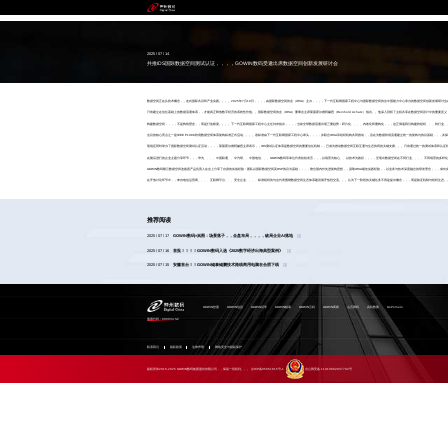
GOWIN
2025 / 07 / 14
共推IDS国际数据空间测试认证，，，，GOWIN数码受邀出席数据空间创新发展研讨会
数据空间正在从技术概念，，走向国际共识和产业实践。。。。2025年7月10日，，，，由国际数据空间协会（IDSA）主办，，，，下一代互联网国家工程中心与国际数据空间协会中国能力中心承办的数据空间创新发展研讨会在北京召开，，，来自国际组
只有建立在信任基础上的数据流通体系，，才能真正释放数字经济的系统性价值。。国际数据空间协会（IDSA）董事会主席莱茵霍尔德阿赫思（Reinhold Achatz）指出。。他深入剖析了主权共享在数据空间设计中的重要意义，，，，强调技术体
构建数据空间，，，，不是构筑壁垒，，而是打造桥梁。。。。下一代互联网国家工程中心主任刘东指出，，，，当前全球数据流通出现三重趋势：碎片化、、、、内卷化和重构化，，，这正倒逼我们构建跨组织、、、跨行业、
会议的核心亮点之一是IEEE P1988跨境数据空间体系架构标准正式启动。。。。该标准由下一代互联网国家工程中心牵头，，，，并联合IDSA等组织机构共同推动，，旨在为数据跨境流通建立统一的架构与协议基础，，，并探索规则内嵌的技术模型。。
现场还同时举办了国际数据空间测试认证活动，，，，莱茵霍尔德阿赫思主席表示，，IDS测试认证体系是数据空间的重要信任机制，，已成为推动数据空间互联互通与生态协同的关键支撑。。。只有通过统一的测试体系和认证机制，，才能真
在随后进行的企业主题分享环节，，，华为、、、、中国联通、、中汽研、、中国电信、、、GOWIN数码等单位代表纷纷发言，，，以场景为核心、、以技术为路径，，，，呈现出数据空间在不同行业、、、、不同场景的多样化落
GOWIN数码磐云数据空间连接器产品负责人在会上分享了自身的实战经验：团队以国际数据空间及DSP协议为基础，，，，整合国内外先进架构思想，，汲取IDSA最佳实践经验，，以业务与技术深度融合的研发理念，，，成功实现
在开放讨论环节中，，来自电信运营商、、、、互联网平台、、、安全企业、、、、标准组织的与会代表围绕数据空间生态体系建设展开热烈交流。。。认为下一阶段的关键任务不再是提出概念，，，而是验证机制与组织生态。。
推荐阅读
2025 / 07 / 17
GOWIN数码×岚图：场景落子，，全盘布局，，，，破局企业AI落地
2025 / 07 / 16
首批！！！！GOWIN数码入选《2025数字经济出海典型案例》
2025 / 07 / 15
安徽首台！！GOWIN鲲泰鲲鹏技术路线商用电脑在合肥下线
GOWIN控股
GOWIN信息
GOWIN问学
GOWIN鲲泰
GOWIN云科
GOWIN商桥
山石网科
高科数聚
GoPomelo
股票代码：000034.SZ
联系我们
隐私政策
法律声明
网络安全与隐私保护
版权所有2016-2025 GOWIN数码集团股份有限公司，，保留一切权利。。。
京ICP备05051615号-1
京公网安备 11010802037792号