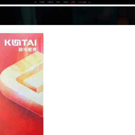
首页
产品及服务
行业解决方案
合作伙伴
投资者关系
关于我们
中
EN