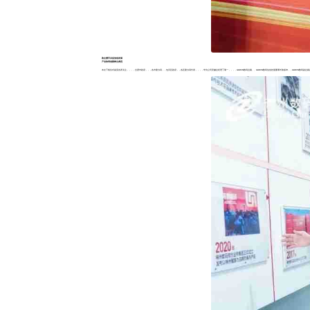
政企携手共促信创发展
产业协同创新树立典范
本次下线仪式备受各界关注，，，，合肥市政府，，，各市委办局，，包河区政府，，各区委办局代表，，，，华为公司安徽总经理丁肇一，，，，GOWIN数码总裁、、GOWIN数码信创控股董事长陈振坤，，GOWIN