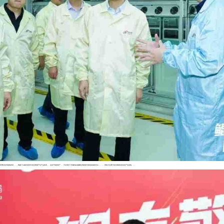
鲲鹏+昇腾全技术路线布局，，，构建了从服务器到PC的完整国产化产品体系。。这条产线的投产，，不仅填补了安徽省在鲲鹏技术路线PC制造领域的空白，，，，更助力合肥打造全国领先的信创产业基地。。。